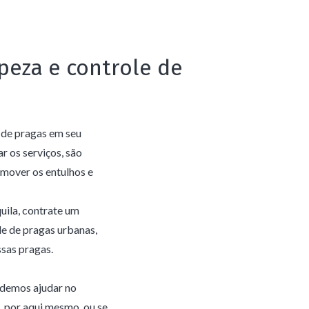
peza e controle de
 de pragas em seu
r os serviços, são
remover os entulhos e
uila, contrate um
le de pragas urbanas,
sas pragas.
odemos ajudar no
, por aqui mesmo, ou se