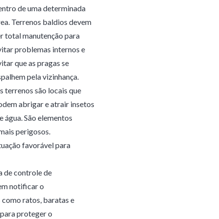
entro de uma determinada
rea. Terrenos baldios devem
er total manutenção para
vitar problemas internos e
vitar que as pragas se
spalhem pela vizinhança.
s terrenos são locais que
odem abrigar e atrair insetos
 e água. São elementos
mais perigosos.
ituação favorável para
 de controle de
em notificar o
s como ratos, baratas e
 para proteger o