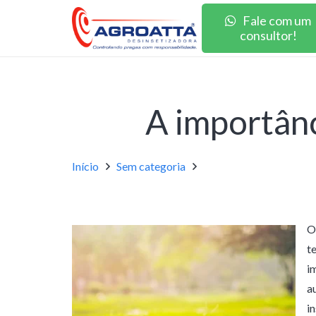
Fale com um
consultor!
A importânc
Início
Sem categoria
O
t
i
a
i