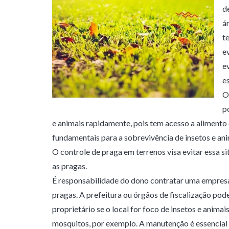
d
á
t
e
e
e
O
p
e animais rapidamente, pois tem acesso a alimento
fundamentais para a sobrevivência de insetos e ani
O controle de praga em terrenos visa evitar essa s
as pragas.
É responsabilidade do dono contratar uma empresa
pragas. A prefeitura ou órgãos de fiscalização pod
proprietário se o local for foco de insetos e animai
mosquitos, por exemplo. A manutenção é essencial