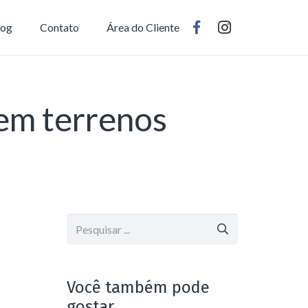
log
Contato
Área do Cliente
 em terrenos
Você também pode
gostar..